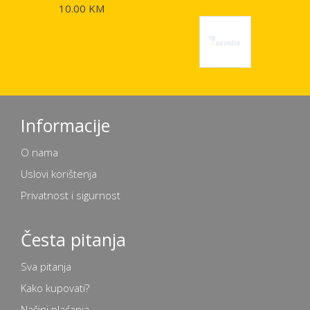
10.00 KM
Informacije
O nama
Uslovi korištenja
Privatnost i sigurnost
Česta pitanja
Sva pitanja
Kako kupovati?
Načini plaćanja