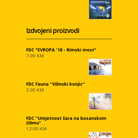
Izdvojeni proizvodi
FDC "EVROPA '18 - Rimski most"
7.00 KM
FDC Fauna ''Vilinski konjic''
3.00 KM
FDC ''Umjetnost šara na bosanskom
ćilimu”
12.00 KM