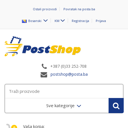
Ostali proizvodi
Povratak na posta.ba
Bosanski
KM
Registracija
Prijava
+387 (0)33 252-708
postshop@posta.ba
Sve kategorije
Vaša korpa:
0