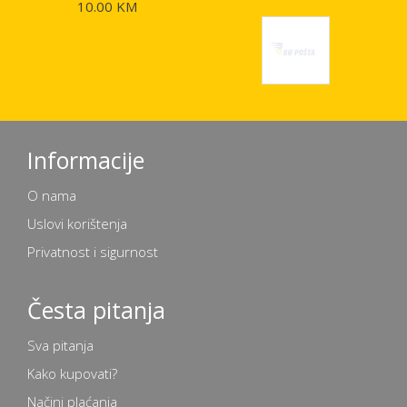
10.00 KM
Informacije
O nama
Uslovi korištenja
Privatnost i sigurnost
Česta pitanja
Sva pitanja
Kako kupovati?
Načini plaćanja