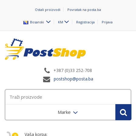
Ostali proizvodi
Povratak na posta.ba
Bosanski
KM
Registracija
Prijava
+387 (0)33 252-708
postshop@posta.ba
Marke
Vaša korpa:
0