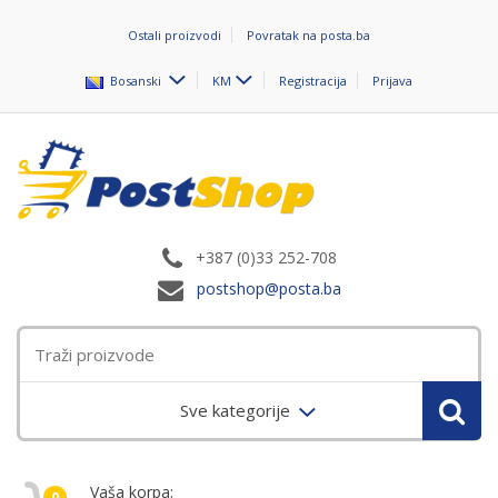
Ostali proizvodi
Povratak na posta.ba
Bosanski
KM
Registracija
Prijava
+387 (0)33 252-708
postshop@posta.ba
Sve kategorije
Vaša korpa:
0