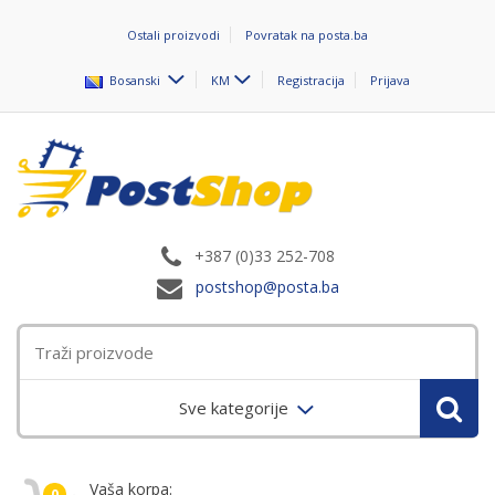
Ostali proizvodi
Povratak na posta.ba
Bosanski
KM
Registracija
Prijava
+387 (0)33 252-708
postshop@posta.ba
Sve kategorije
Vaša korpa:
0