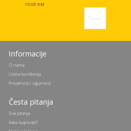
10.00 KM
Informacije
O nama
Uslovi korištenja
Privatnost i sigurnost
Česta pitanja
Sva pitanja
Kako kupovati?