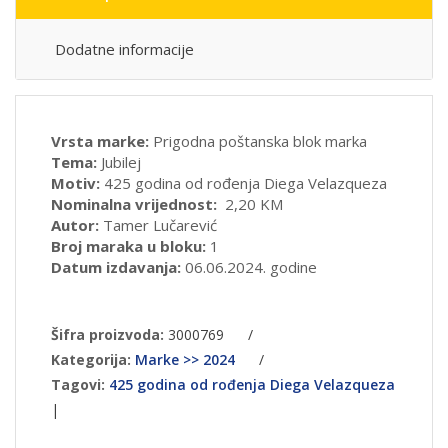
Dodatne informacije
Vrsta marke:
Prigodna poštanska blok marka
Tema:
Jubilej
Motiv:
425 godina od rođenja Diega Velazqueza
Nominalna vrijednost:
2,20 KM
Autor:
Tamer Lučarević
Broj maraka u bloku:
1
Datum izdavanja:
06.06.2024. godine
Šifra proizvoda:
3000769
/
Kategorija:
Marke >> 2024
/
Tagovi:
425 godina od rođenja Diega Velazqueza
|