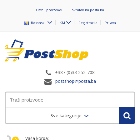
Ostali proizvodi
Povratak na posta.ba
Bosanski
KM
Registracija
Prijava
+387 (0)33 252-708
postshop@posta.ba
Sve kategorije
Vaša korpa:
0