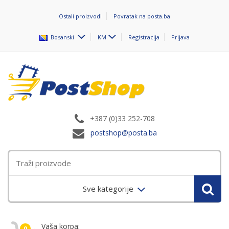
Ostali proizvodi
Povratak na posta.ba
Bosanski
KM
Registracija
Prijava
+387 (0)33 252-708
postshop@posta.ba
Sve kategorije
Vaša korpa:
0