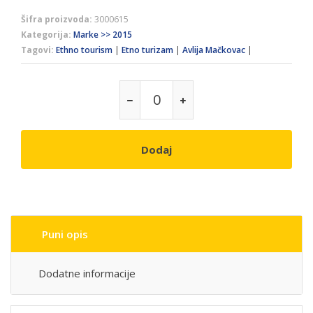
Šifra proizvoda:
3000615
Kategorija:
Marke >> 2015
Tagovi:
Ethno tourism
|
Etno turizam
|
Avlija Mačkovac
|
Dodaj
Puni opis
Dodatne informacije