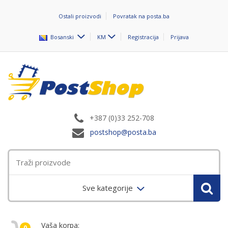
Ostali proizvodi
Povratak na posta.ba
Bosanski
KM
Registracija
Prijava
+387 (0)33 252-708
postshop@posta.ba
Sve kategorije
Vaša korpa:
0