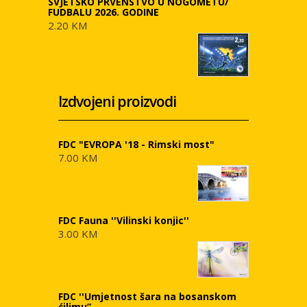
SVJETSKO PRVENSTVO U NOGOMETU/
FUDBALU 2026. GODINE
2.20 KM
Izdvojeni proizvodi
FDC "EVROPA '18 - Rimski most"
7.00 KM
FDC Fauna ''Vilinski konjic''
3.00 KM
FDC ''Umjetnost šara na bosanskom
ćilimu”