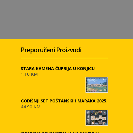
Preporučeni Proizvodi
STARA KAMENA ĆUPRIJA U KONJICU
1.10 KM
GODIŠNJI SET POŠTANSKIH MARAKA 2025.
44.90 KM