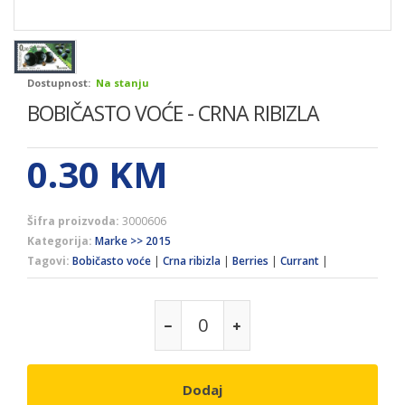
Dostupnost:
Na stanju
BOBIČASTO VOĆE - CRNA RIBIZLA
0.30
KM
Šifra proizvoda:
3000606
Kategorija:
Marke >> 2015
Tagovi:
Bobičasto voće
|
Crna ribizla
|
Berries
|
Currant
|
Dodaj