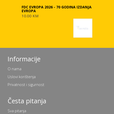
FDC EVROPA 2026 - 70 GODINA IZDANJA
EVROPA
10.00 KM
Informacije
O nama
Uslovi korištenja
Privatnost i sigurnost
Česta pitanja
Sva pitanja