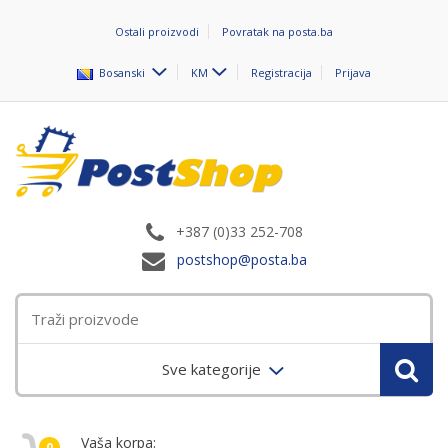
Ostali proizvodi
Povratak na posta.ba
Bosanski
KM
Registracija
Prijava
+387 (0)33 252-708
postshop@posta.ba
Sve kategorije
Vaša korpa:
0