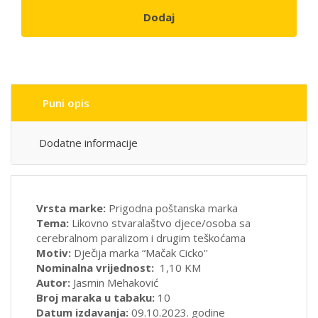
Dodaj
Puni opis
Dodatne informacije
Vrsta marke:
Prigodna poštanska marka
Tema:
Likovno stvaralaštvo djece/osoba sa
cerebralnom paralizom i drugim teškoćama
Motiv:
Dječija marka “Mačak Cicko''
Nominalna vrijednost:
1,10 KM
Autor:
Jasmin Mehaković
Broj maraka u tabaku:
10
Datum izdavanja:
09.10.2023. godine