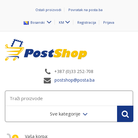
Ostali proizvodi
Povratak na posta.ba
Bosanski
KM
Registracija
Prijava
+387 (0)33 252-708
postshop@posta.ba
Sve kategorije
Vaša korpa:
0