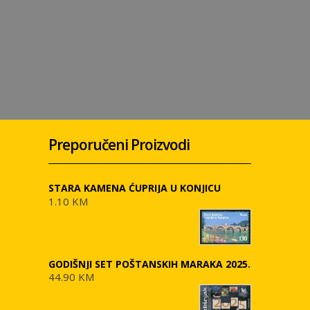
Preporučeni Proizvodi
STARA KAMENA ĆUPRIJA U KONJICU
1.10 KM
GODIŠNJI SET POŠTANSKIH MARAKA 2025.
44.90 KM