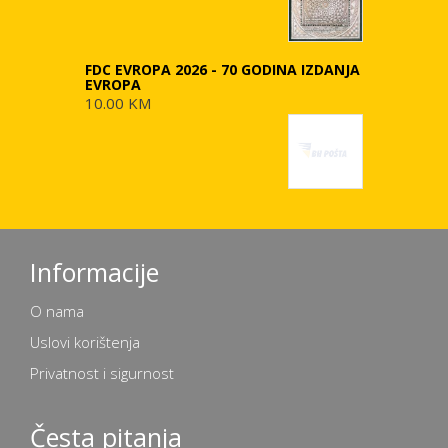
FDC EVROPA 2026 - 70 GODINA IZDANJA
EVROPA
10.00 KM
Informacije
O nama
Uslovi korištenja
Privatnost i sigurnost
Česta pitanja