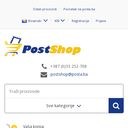
Ostali proizvodi
Povratak na posta.ba
Bosanski
KM
Registracija
Prijava
+387 (0)33 252-708
postshop@posta.ba
Sve kategorije
Vaša korpa:
0