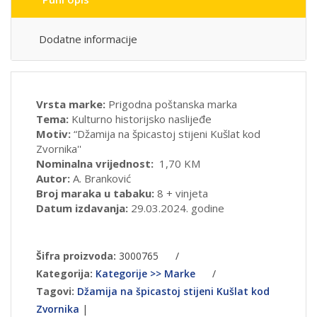
Dodatne informacije
Vrsta marke:
Prigodna poštanska marka
Tema:
Kulturno historijsko naslijeđe
Motiv:
“Džamija na špicastoj stijeni Kušlat kod
Zvornika''
Nominalna vrijednost:
1,70 KM
Autor:
A. Branković
Broj maraka u tabaku:
8 + vinjeta
Datum izdavanja:
29.03.2024. godine
Šifra proizvoda:
3000765
/
Kategorija:
Kategorije >> Marke
/
Tagovi:
Džamija na špicastoj stijeni Kušlat kod
Zvornika
|