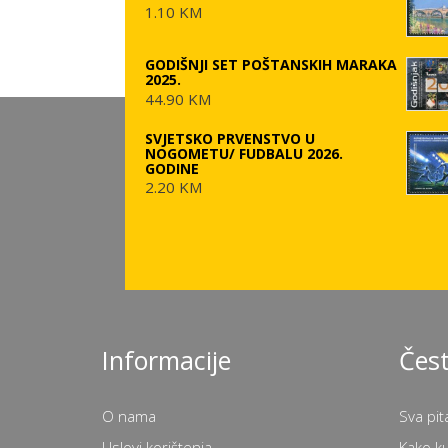
1.10 KM
GODIŠNJI SET POŠTANSKIH MARAKA
2025.
44.90 KM
SVJETSKO PRVENSTVO U
NOGOMETU/ FUDBALU 2026.
GODINE
2.20 KM
Informacije
Čest
O nama
Sva pit
Uslovi korištenja
Kako k