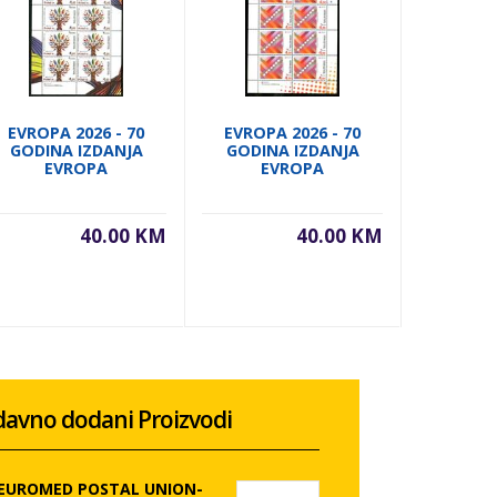
EVROPA 2026 - 70
EVROPA 2026 - 70
EVROPA
GODINA IZDANJA
GODINA IZDANJA
GODIN
EVROPA
EVROPA
E
40.00 KM
40.00 KM
avno dodani Proizvodi
 EUROMED POSTAL UNION-