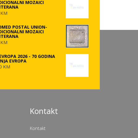
DICIONALNI MOZAICI
ITERANA
 KM
OMED POSTAL UNION-
DICIONALNI MOZAICI
ITERANA
 KM
EVROPA 2026 - 70 GODINA
ANJA EVROPA
0 KM
Kontakt
Kontakt