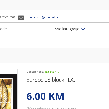
3 252-708
postshop@posta.ba
Sve kategorije
Dostupnost:
Na stanju
Europe 08 block FDC
6.00
KM
Šifra proizvoda:
5200363;3000458