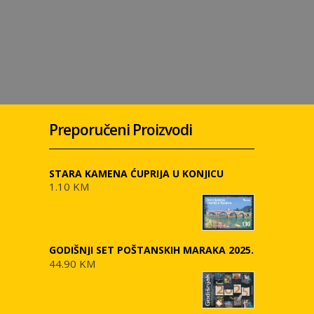
Preporučeni Proizvodi
STARA KAMENA ĆUPRIJA U KONJICU
1.10 KM
GODIŠNJI SET POŠTANSKIH MARAKA 2025.
44.90 KM