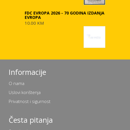
FDC EVROPA 2026 - 70 GODINA IZDANJA
EVROPA
10.00 KM
Informacije
O nama
Uslovi korištenja
Privatnost i sigurnost
Česta pitanja