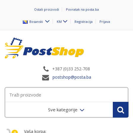
Ostali proizvodi
Povratak na posta.ba
Bosanski
KM
Registracija
Prijava
+387 (0)33 252-708
postshop@posta.ba
Sve kategorije
Vaša korpa:
0