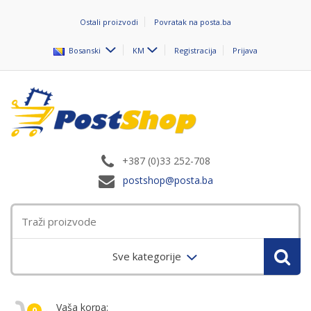
Ostali proizvodi
Povratak na posta.ba
Bosanski
KM
Registracija
Prijava
+387 (0)33 252-708
postshop@posta.ba
Sve kategorije
Vaša korpa:
0