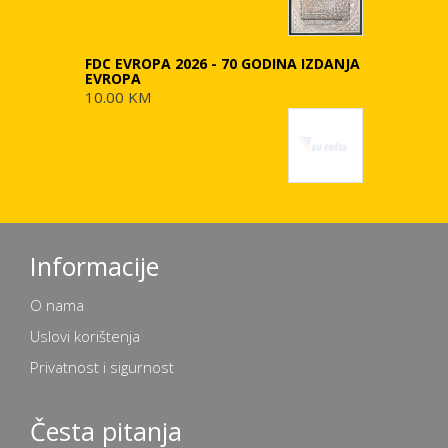
FDC EVROPA 2026 - 70 GODINA IZDANJA
EVROPA
10.00 KM
Informacije
O nama
Uslovi korištenja
Privatnost i sigurnost
Česta pitanja