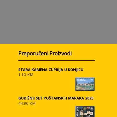
Preporučeni Proizvodi
STARA KAMENA ĆUPRIJA U KONJICU
1.10 KM
GODIŠNJI SET POŠTANSKIH MARAKA 2025.
44.90 KM