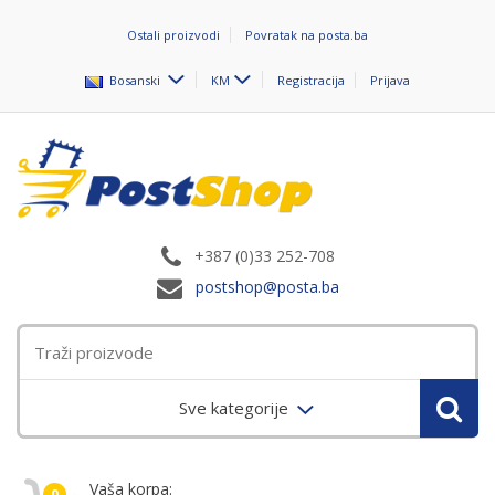
Ostali proizvodi
Povratak na posta.ba
Bosanski
KM
Registracija
Prijava
+387 (0)33 252-708
postshop@posta.ba
Sve kategorije
Vaša korpa:
0