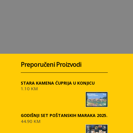
Preporučeni Proizvodi
STARA KAMENA ĆUPRIJA U KONJICU
1.10 KM
GODIŠNJI SET POŠTANSKIH MARAKA 2025.
44.90 KM