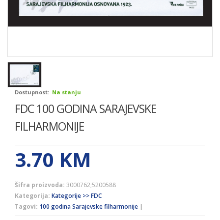
Dostupnost:
Na stanju
FDC 100 GODINA SARAJEVSKE
FILHARMONIJE
3.70
KM
Šifra proizvoda:
3000762;5200588
Kategorija:
Kategorije >> FDC
Tagovi:
100 godina Sarajevske filharmonije
|