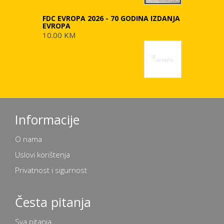
FDC EVROPA 2026 - 70 GODINA IZDANJA
EVROPA
10.00 KM
Informacije
O nama
Uslovi korištenja
Privatnost i sigurnost
Česta pitanja
Sva pitanja