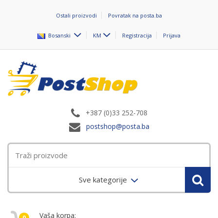
Ostali proizvodi
Povratak na posta.ba
Bosanski
KM
Registracija
Prijava
+387 (0)33 252-708
postshop@posta.ba
Sve kategorije
Vaša korpa:
0