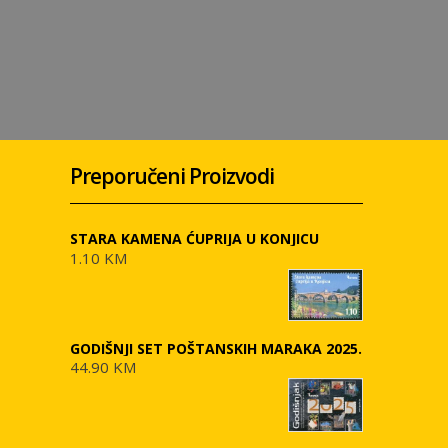
Preporučeni Proizvodi
STARA KAMENA ĆUPRIJA U KONJICU
1.10 KM
GODIŠNJI SET POŠTANSKIH MARAKA 2025.
44.90 KM