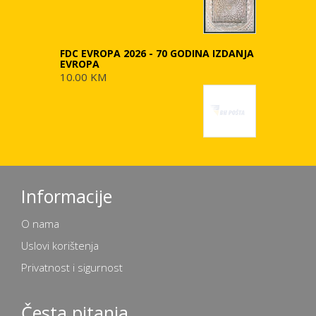
FDC EVROPA 2026 - 70 GODINA IZDANJA
EVROPA
10.00 KM
Informacije
O nama
Uslovi korištenja
Privatnost i sigurnost
Česta pitanja