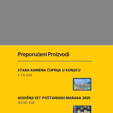
Preporučeni Proizvodi
STARA KAMENA ĆUPRIJA U KONJICU
1.10 KM
GODIŠNJI SET POŠTANSKIH MARAKA 2025.
44.90 KM