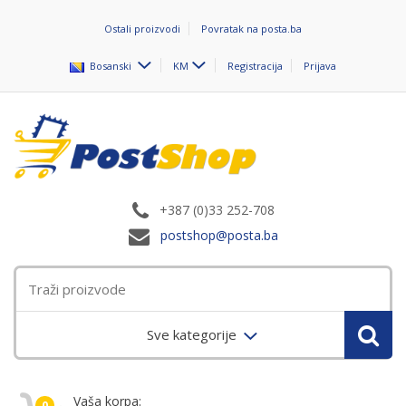
Ostali proizvodi
Povratak na posta.ba
Bosanski
KM
Registracija
Prijava
+387 (0)33 252-708
postshop@posta.ba
Sve kategorije
Vaša korpa:
0