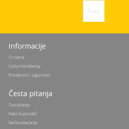
Informacije
O nama
Uslovi korištenja
Privatnost i sigurnost
Česta pitanja
Sva pitanja
Kako kupovati?
Načini plaćanja