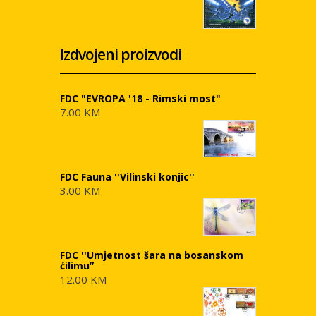
Izdvojeni proizvodi
FDC "EVROPA '18 - Rimski most"
7.00 KM
FDC Fauna ''Vilinski konjic''
3.00 KM
FDC ''Umjetnost šara na bosanskom
ćilimu”
12.00 KM