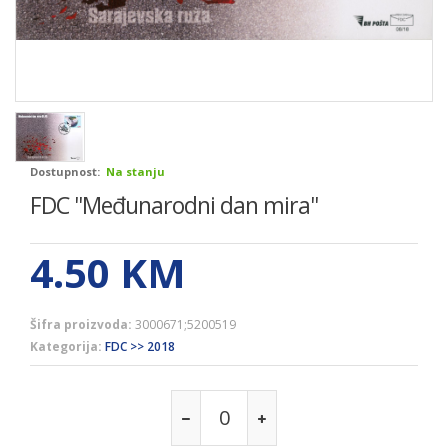
Dostupnost:
Na stanju
FDC ''Međunarodni dan mira''
4.50
KM
Šifra proizvoda:
3000671;5200519
Kategorija:
FDC >> 2018