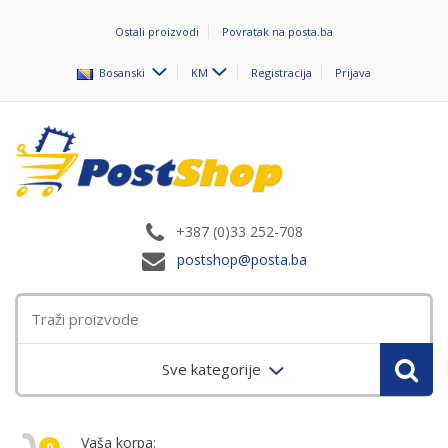
Ostali proizvodi
Povratak na posta.ba
Bosanski
KM
Registracija
Prijava
+387 (0)33 252-708
postshop@posta.ba
Sve kategorije
Vaša korpa:
0