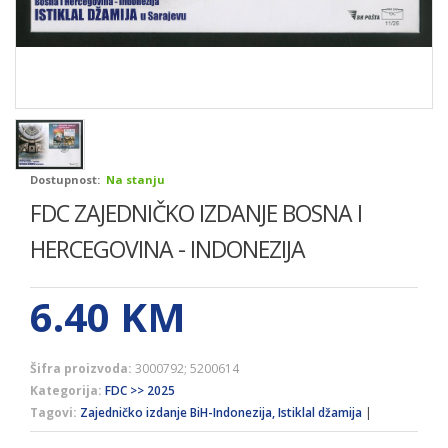
Dostupnost:
Na stanju
FDC ZAJEDNIČKO IZDANJE BOSNA I
HERCEGOVINA - INDONEZIJA
6.40
KM
Šifra proizvoda:
3000792; 5200614
Kategorija:
FDC >> 2025
Tagovi:
Zajedničko izdanje BiH-Indonezija, Istiklal džamija
|