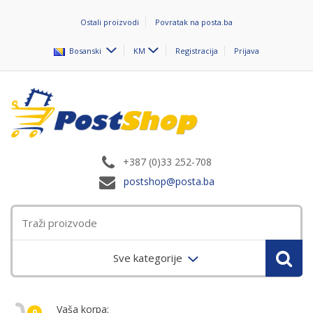
Ostali proizvodi
Povratak na posta.ba
Bosanski
KM
Registracija
Prijava
+387 (0)33 252-708
postshop@posta.ba
Sve kategorije
Vaša korpa:
0