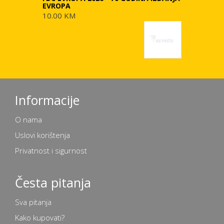
EVROPA
10.00 KM
Informacije
O nama
Uslovi korištenja
Privatnost i sigurnost
Česta pitanja
Sva pitanja
Kako kupovati?