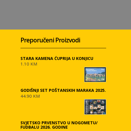
Preporučeni Proizvodi
STARA KAMENA ĆUPRIJA U KONJICU
1.10 KM
GODIŠNJI SET POŠTANSKIH MARAKA 2025.
44.90 KM
SVJETSKO PRVENSTVO U NOGOMETU/
FUDBALU 2026. GODINE