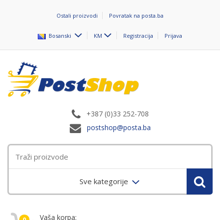
Ostali proizvodi
Povratak na posta.ba
Bosanski
KM
Registracija
Prijava
+387 (0)33 252-708
postshop@posta.ba
Sve kategorije
Vaša korpa:
0