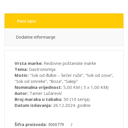
Puni opis
Dodatne informacije
Vrsta marke:
Redovne poštanske marke
Tema:
Gastronomija
Motiv:
''Sok od đulbe – šećer ruže”, ”Sok od zove”,
''Sok od smreke”, “Boza”, “Salep”
Nominalna vrijednost:
5,00 KM ( 5 x 1,00 KM)
Autor:
Tamer Lučarević
Broj maraka u tabaku:
50 (10 serija)
Datum izdavanja:
26.12.2024. godine
Šifra proizvoda:
3000779
/