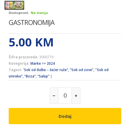
Dostupnost:
Na stanju
GASTRONOMIJA
5.00
KM
Šifra proizvoda:
3000779
Kategorija:
Marke >> 2024
Tagovi:
'Sok od đulbe – šećer ruže”, ”Sok od zove”, ''Sok od
smreke”, “Boza”, “Salep”
|
Dodaj