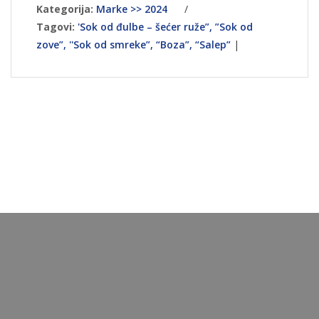
Kategorija:
Marke >> 2024
/
Tagovi:
'Sok od đulbe – šećer ruže”, ”Sok od
zove”, ''Sok od smreke”, “Boza”, “Salep”
|