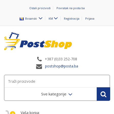
Ostali proizvodi
Povratak na posta.ba
Bosanski
KM
Registracija
Prijava
+387 (0)33 252-708
postshop@posta.ba
Sve kategorije
Vaša korpa:
0