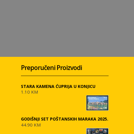
Preporučeni Proizvodi
STARA KAMENA ĆUPRIJA U KONJICU
1.10 KM
GODIŠNJI SET POŠTANSKIH MARAKA 2025.
44.90 KM