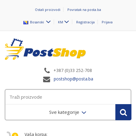
Ostali proizvodi
Povratak na posta.ba
Bosanski
KM
Registracija
Prijava
+387 (0)33 252-708
postshop@posta.ba
Sve kategorije
Vaša korpa:
0