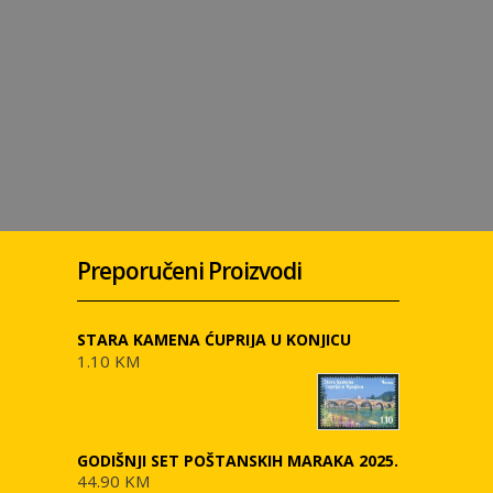
Preporučeni Proizvodi
STARA KAMENA ĆUPRIJA U KONJICU
1.10 KM
GODIŠNJI SET POŠTANSKIH MARAKA 2025.
44.90 KM