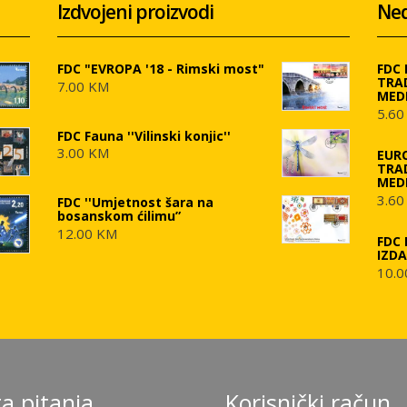
Izdvojeni proizvodi
Ned
FDC "EVROPA '18 - Rimski most"
FDC
TRA
7.00 KM
MED
5.60
FDC Fauna ''Vilinski konjic''
3.00 KM
EUR
TRA
MED
3.60
FDC ''Umjetnost šara na
bosanskom ćilimu”
12.00 KM
FDC 
IZD
10.0
a pitanja
Korisnički račun