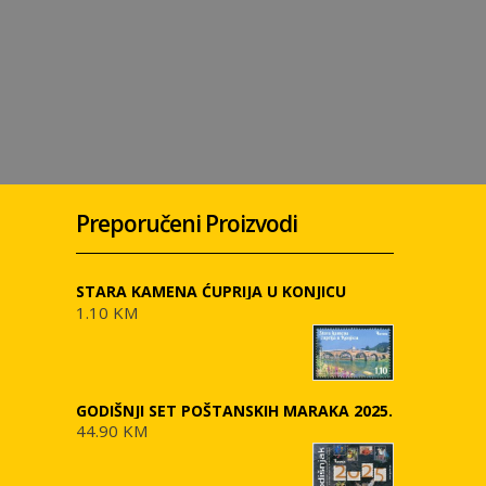
Preporučeni Proizvodi
STARA KAMENA ĆUPRIJA U KONJICU
1.10 KM
GODIŠNJI SET POŠTANSKIH MARAKA 2025.
44.90 KM