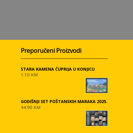
Preporučeni Proizvodi
STARA KAMENA ĆUPRIJA U KONJICU
1.10 KM
GODIŠNJI SET POŠTANSKIH MARAKA 2025.
44.90 KM