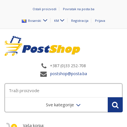
Ostali proizvodi
Povratak na posta.ba
Bosanski
KM
Registracija
Prijava
+387 (0)33 252-708
postshop@posta.ba
Sve kategorije
Vaša korpa:
0