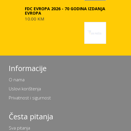
FDC EVROPA 2026 - 70 GODINA IZDANJA
EVROPA
10.00 KM
Informacije
O nama
Uslovi korištenja
Privatnost i sigurnost
Česta pitanja
Sva pitanja