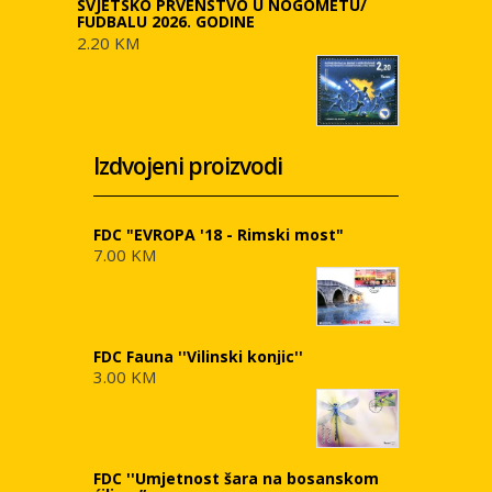
SVJETSKO PRVENSTVO U NOGOMETU/
FUDBALU 2026. GODINE
2.20 KM
Izdvojeni proizvodi
FDC "EVROPA '18 - Rimski most"
7.00 KM
FDC Fauna ''Vilinski konjic''
3.00 KM
FDC ''Umjetnost šara na bosanskom