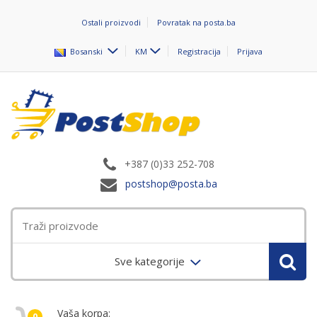
Ostali proizvodi
Povratak na posta.ba
Bosanski
KM
Registracija
Prijava
+387 (0)33 252-708
postshop@posta.ba
Sve kategorije
Vaša korpa:
0