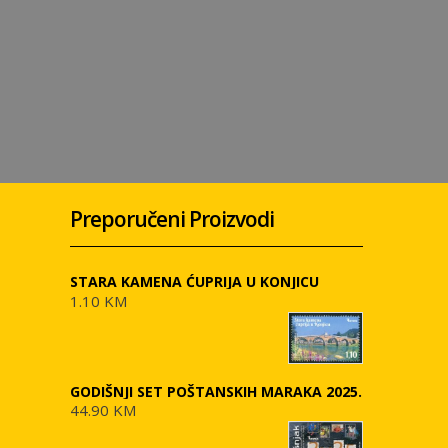
Preporučeni Proizvodi
STARA KAMENA ĆUPRIJA U KONJICU
1.10 KM
GODIŠNJI SET POŠTANSKIH MARAKA 2025.
44.90 KM