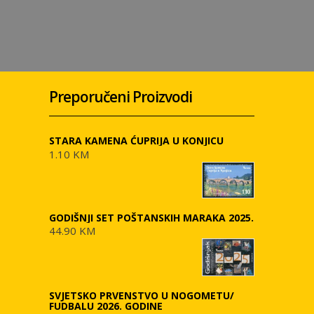
Preporučeni Proizvodi
STARA KAMENA ĆUPRIJA U KONJICU
1.10 KM
GODIŠNJI SET POŠTANSKIH MARAKA 2025.
44.90 KM
SVJETSKO PRVENSTVO U NOGOMETU/
FUDBALU 2026. GODINE