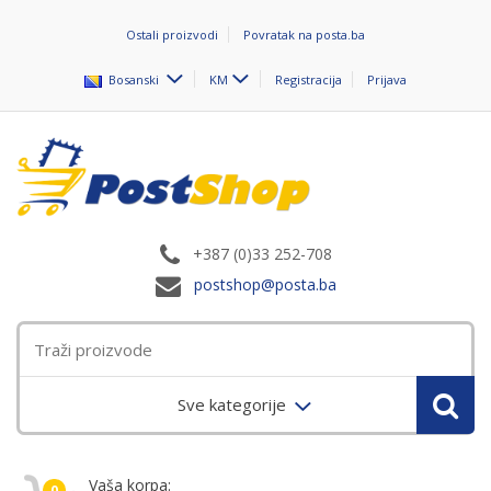
Ostali proizvodi
Povratak na posta.ba
Bosanski
KM
Registracija
Prijava
+387 (0)33 252-708
postshop@posta.ba
Sve kategorije
Vaša korpa:
0