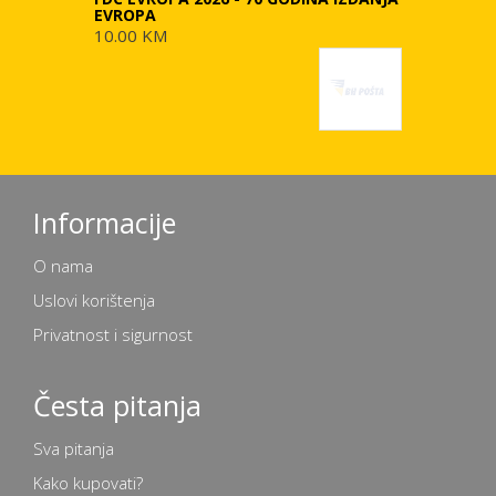
EVROPA
10.00 KM
Informacije
O nama
Uslovi korištenja
Privatnost i sigurnost
Česta pitanja
Sva pitanja
Kako kupovati?