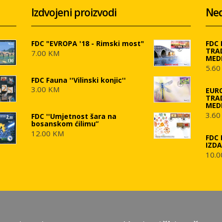
Izdvojeni proizvodi
Ned
FDC "EVROPA '18 - Rimski most"
FDC
TRA
7.00 KM
MED
5.60
FDC Fauna ''Vilinski konjic''
3.00 KM
EUR
TRA
MED
3.60
FDC ''Umjetnost šara na
bosanskom ćilimu”
12.00 KM
FDC 
IZD
10.0