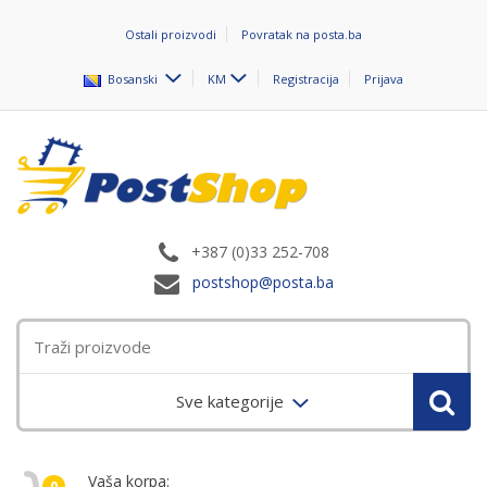
Ostali proizvodi
Povratak na posta.ba
Bosanski
KM
Registracija
Prijava
+387 (0)33 252-708
postshop@posta.ba
Sve kategorije
Vaša korpa:
0