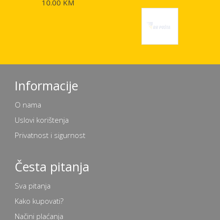
10.00 KM
Informacije
O nama
Uslovi korištenja
Privatnost i sigurnost
Česta pitanja
Sva pitanja
Kako kupovati?
Načini plaćanja