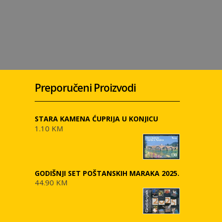
Preporučeni Proizvodi
STARA KAMENA ĆUPRIJA U KONJICU
1.10 KM
GODIŠNJI SET POŠTANSKIH MARAKA 2025.
44.90 KM