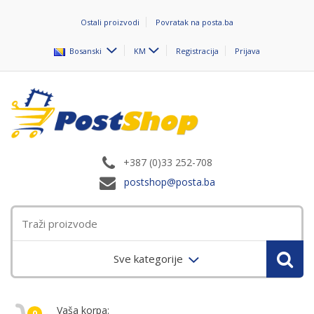
Ostali proizvodi
Povratak na posta.ba
Bosanski
KM
Registracija
Prijava
+387 (0)33 252-708
postshop@posta.ba
Sve kategorije
Vaša korpa:
0