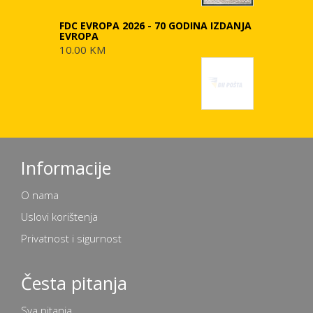
FDC EVROPA 2026 - 70 GODINA IZDANJA
EVROPA
10.00 KM
Informacije
O nama
Uslovi korištenja
Privatnost i sigurnost
Česta pitanja
Sva pitanja