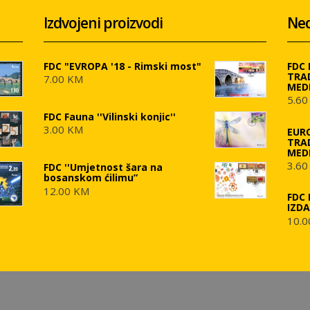
Izdvojeni proizvodi
Ned
FDC "EVROPA '18 - Rimski most"
FDC
TRA
7.00 KM
MED
5.60
FDC Fauna ''Vilinski konjic''
3.00 KM
EUR
TRA
MED
3.60
FDC ''Umjetnost šara na
bosanskom ćilimu”
12.00 KM
FDC 
IZD
10.0