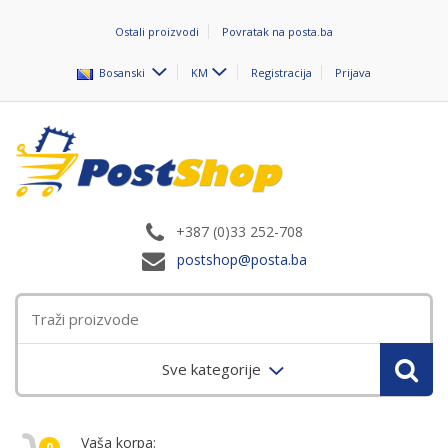
Ostali proizvodi
Povratak na posta.ba
Bosanski
KM
Registracija
Prijava
+387 (0)33 252-708
postshop@posta.ba
Sve kategorije
Vaša korpa:
0