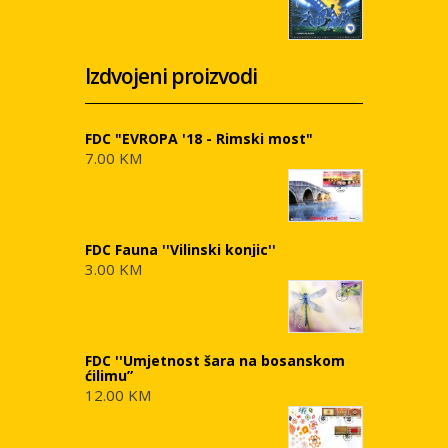
Izdvojeni proizvodi
FDC "EVROPA '18 - Rimski most"
7.00 KM
FDC Fauna ''Vilinski konjic''
3.00 KM
FDC ''Umjetnost šara na bosanskom
ćilimu”
12.00 KM