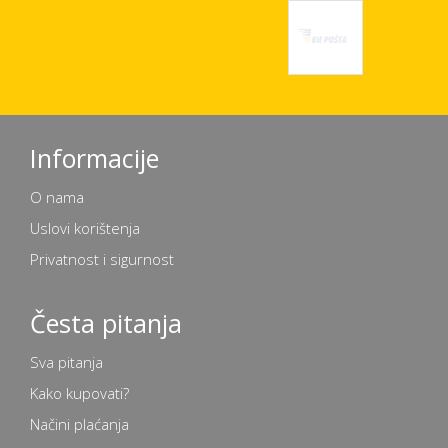
Informacije
O nama
Uslovi korištenja
Privatnost i sigurnost
Česta pitanja
Sva pitanja
Kako kupovati?
Načini plaćanja