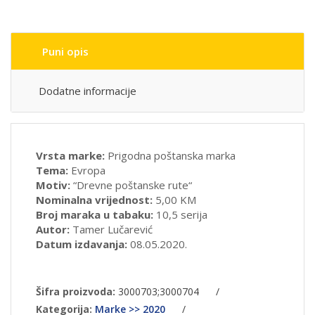
Puni opis
Dodatne informacije
Vrsta marke:
Prigodna poštanska marka
Tema:
Evropa
Motiv:
“Drevne poštanske rute“
Nominalna vrijednost:
5,00 KM
Broj maraka u tabaku:
10,5 serija
Autor:
Tamer Lučarević
Datum izdavanja:
08.05.2020.
Šifra proizvoda:
3000703;3000704
/
Kategorija:
Marke >> 2020
/