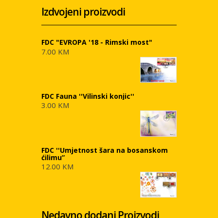
Izdvojeni proizvodi
FDC "EVROPA '18 - Rimski most"
7.00 KM
FDC Fauna ''Vilinski konjic''
3.00 KM
FDC ''Umjetnost šara na bosanskom
ćilimu”
12.00 KM
Nedavno dodani Proizvodi