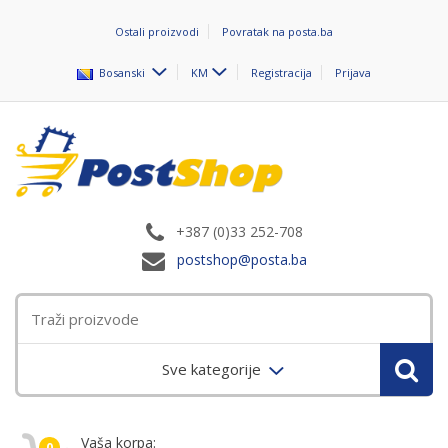
Ostali proizvodi
Povratak na posta.ba
Bosanski
KM
Registracija
Prijava
+387 (0)33 252-708
postshop@posta.ba
Sve kategorije
Vaša korpa:
0