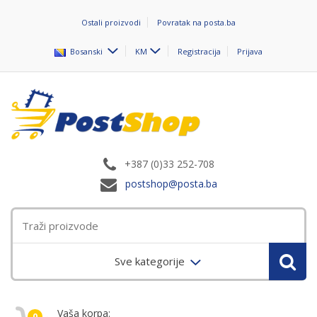
Ostali proizvodi
Povratak na posta.ba
Bosanski
KM
Registracija
Prijava
+387 (0)33 252-708
postshop@posta.ba
Sve kategorije
Vaša korpa:
0