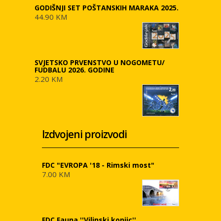
GODIŠNJI SET POŠTANSKIH MARAKA 2025.
44.90 KM
SVJETSKO PRVENSTVO U NOGOMETU/
FUDBALU 2026. GODINE
2.20 KM
Izdvojeni proizvodi
FDC "EVROPA '18 - Rimski most"
7.00 KM
FDC Fauna ''Vilinski konjic''