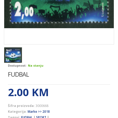
Dostupnost:
Na stanju
FUDBAL
2.00
KM
Šifra proizvoda:
3000668
Kategorija:
Marke >> 2018
Tagovi:
FUDBAL
|
SPORT
|