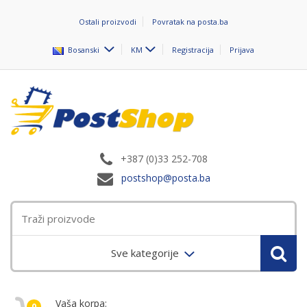
Ostali proizvodi
Povratak na posta.ba
Bosanski
KM
Registracija
Prijava
+387 (0)33 252-708
postshop@posta.ba
Sve kategorije
Vaša korpa:
0