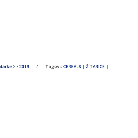
)
Marke >> 2019
/
Tagovi:
CEREALS
|
ŽITARICE
|