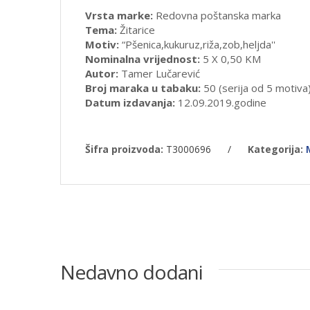
Vrsta marke:
Redovna poštanska marka
Tema:
Žitarice
Motiv:
“Pšenica,kukuruz,riža,zob,heljda''
Nominalna vrijednost:
5 X 0,50 KM
Autor:
Tamer Lučarević
Broj maraka u tabaku:
50 (serija od 5 motiva
Datum izdavanja:
12.09.2019.godine
Šifra proizvoda:
T3000696
/
Kategorija:
Nedavno dodani