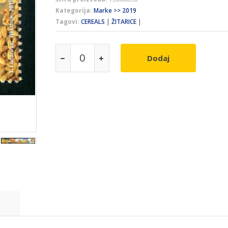
Kategorija:
Marke >> 2019
Tagovi:
CEREALS
|
ŽITARICE
|
Dodaj
e