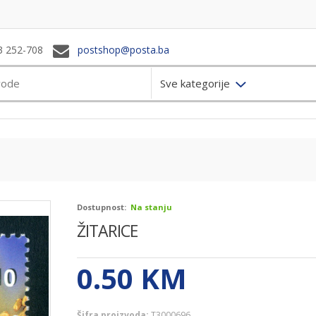
3 252-708
postshop@posta.ba
Sve kategorije
Dostupnost:
Na stanju
ŽITARICE
0.50
KM
Šifra proizvoda:
T3000696