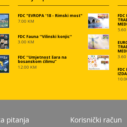
FDC "EVROPA '18 - Rimski most"
FDC
TRA
7.00 KM
MED
5.60
FDC Fauna ''Vilinski konjic''
3.00 KM
EUR
TRA
MED
3.60
FDC ''Umjetnost šara na
bosanskom ćilimu”
12.00 KM
FDC 
IZD
10.0
a pitanja
Korisnički račun