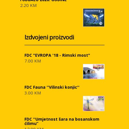
2.20 KM
Izdvojeni proizvodi
FDC "EVROPA '18 - Rimski most"
7.00 KM
FDC Fauna ''Vilinski konjic''
3.00 KM
FDC ''Umjetnost šara na bosanskom
ćilimu”
12.00 KM