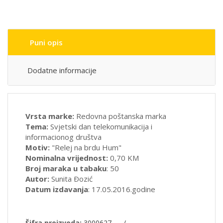
Puni opis
Dodatne informacije
Vrsta marke:
Redovna poštanska marka
Tema:
Svjetski dan telekomunikacija i
informacionog društva
Motiv:
"Relej na brdu Hum"
Nominalna vrijednost:
0,70 KM
Broj maraka u tabaku
: 50
Autor:
Sunita Ðozić
Datum izdavanja
: 17.05.2016.godine
Šifra proizvoda:
3000627
/