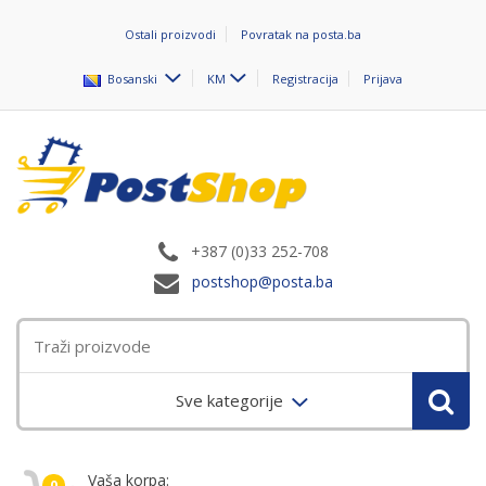
Ostali proizvodi
Povratak na posta.ba
Bosanski
KM
Registracija
Prijava
+387 (0)33 252-708
postshop@posta.ba
Sve kategorije
Vaša korpa:
0