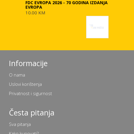
FDC EVROPA 2026 - 70 GODINA IZDANJA
EVROPA
10.00 KM
Informacije
O nama
Uslovi korištenja
Privatnost i sigurnost
Česta pitanja
Sva pitanja
Kako kupovati?