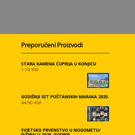
Preporučeni Proizvodi
STARA KAMENA ĆUPRIJA U KONJICU
1.10 KM
GODIŠNJI SET POŠTANSKIH MARAKA 2025.
44.90 KM
SVJETSKO PRVENSTVO U NOGOMETU/
FUDBALU 2026. GODINE