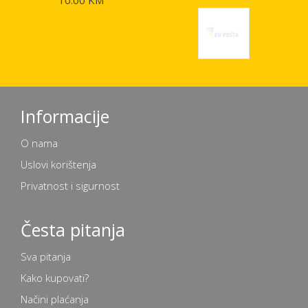
10.00 KM
Informacije
O nama
Uslovi korištenja
Privatnost i sigurnost
Česta pitanja
Sva pitanja
Kako kupovati?
Načini plaćanja