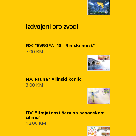
Izdvojeni proizvodi
FDC "EVROPA '18 - Rimski most"
7.00 KM
FDC Fauna ''Vilinski konjic''
3.00 KM
FDC ''Umjetnost šara na bosanskom
ćilimu”
12.00 KM