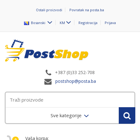
Ostali proizvodi
Povratak na posta.ba
Bosanski
KM
Registracija
Prijava
+387 (0)33 252-708
postshop@posta.ba
Sve kategorije
Vaša korpa:
0