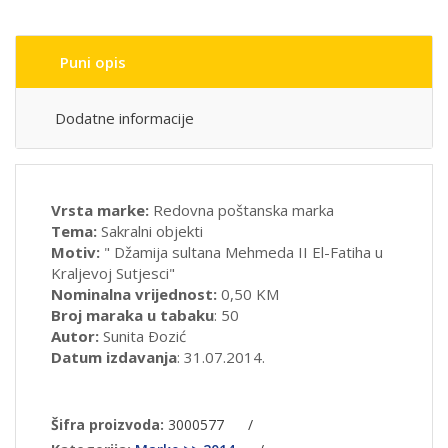
Puni opis
Dodatne informacije
Vrsta marke:
Redovna poštanska marka
Tema:
Sakralni objekti
Motiv:
" Džamija sultana Mehmeda II El-Fatiha u
Kraljevoj Sutjesci"
Nominalna vrijednost:
0,50 KM
Broj maraka u tabaku
: 50
Autor:
Sunita Ðozić
Datum izdavanja
: 31.07.2014.
Šifra proizvoda:
3000577
/