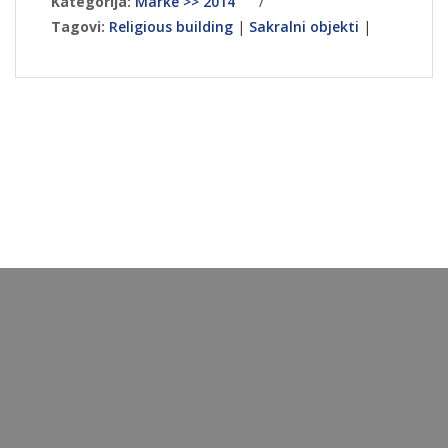
Kategorija:
Marke >> 2014
/
Tagovi:
Religious building
|
Sakralni objekti
|