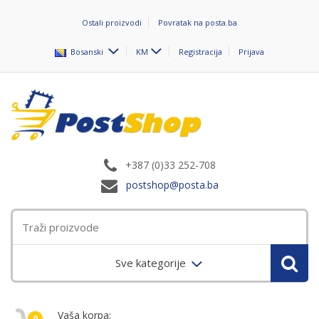
Ostali proizvodi
Povratak na posta.ba
Bosanski
KM
Registracija
Prijava
+387 (0)33 252-708
postshop@posta.ba
Sve kategorije
Vaša korpa:
0