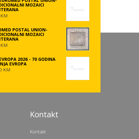
 EUROMED POSTAL UNION-
DICIONALNI MOZAICI
ITERANA
 KM
OMED POSTAL UNION-
DICIONALNI MOZAICI
ITERANA
 KM
EVROPA 2026 - 70 GODINA
ANJA EVROPA
0 KM
Kontakt
Kontakt