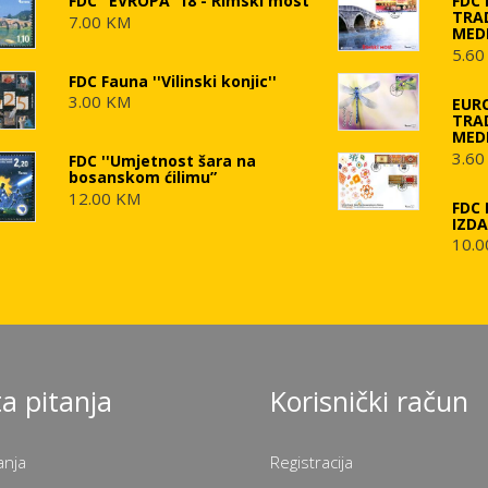
FDC "EVROPA '18 - Rimski most"
FDC
TRA
7.00 KM
MED
5.60
FDC Fauna ''Vilinski konjic''
3.00 KM
EUR
TRA
MED
3.60
FDC ''Umjetnost šara na
bosanskom ćilimu”
12.00 KM
FDC 
IZD
10.0
a pitanja
Korisnički račun
anja
Registracija