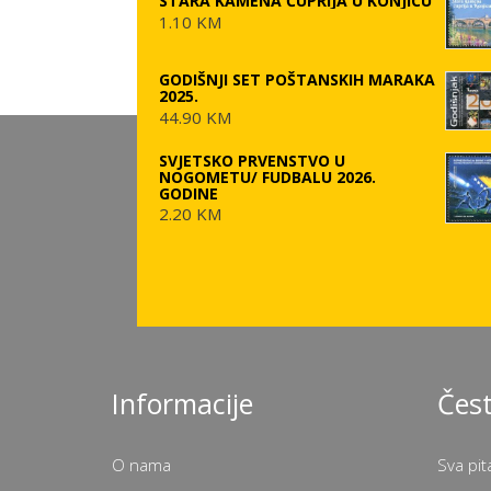
STARA KAMENA ĆUPRIJA U KONJICU
1.10 KM
GODIŠNJI SET POŠTANSKIH MARAKA
2025.
44.90 KM
SVJETSKO PRVENSTVO U
NOGOMETU/ FUDBALU 2026.
GODINE
2.20 KM
Informacije
Čest
O nama
Sva pit