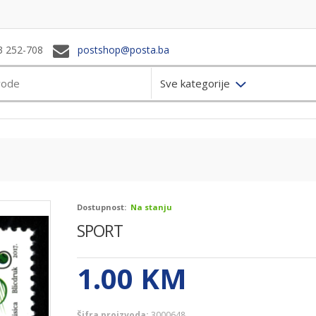
3 252-708
postshop@posta.ba
Sve kategorije
Dostupnost:
Na stanju
SPORT
1.00
KM
Šifra proizvoda:
3000648