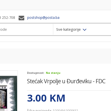
3 252-708
postshop@posta.ba
Sve kategorije
Dostupnost:
Na stanju
Stećak Vrpolje u Ðurđeviku - FDC
3.00
KM
Šifra proizvoda:
5200494;3000632