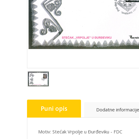
Puni opis
Dodatne informacij
Motiv: Stećak Vrpolje u Ðurđeviku - FDC