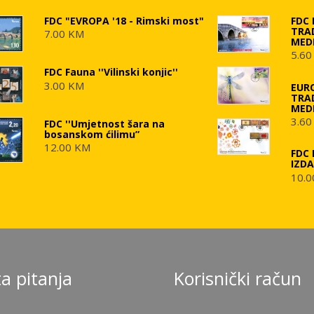
FDC "EVROPA '18 - Rimski most"
FDC
TRA
7.00 KM
MED
5.60
FDC Fauna ''Vilinski konjic''
3.00 KM
EUR
TRA
MED
3.60
FDC ''Umjetnost šara na
bosanskom ćilimu”
12.00 KM
FDC 
IZD
10.0
a pitanja
Korisnički račun