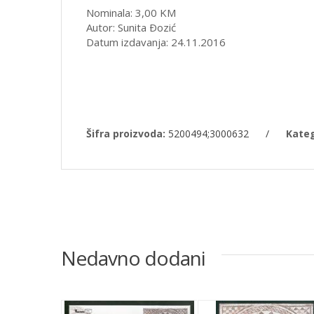
Nominala: 3,00 KM
Autor: Sunita Ðozić
Datum izdavanja: 24.11.2016
Šifra proizvoda:
5200494;3000632
/
Kateg
Nedavno dodani