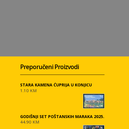
Preporučeni Proizvodi
STARA KAMENA ĆUPRIJA U KONJICU
1.10 KM
GODIŠNJI SET POŠTANSKIH MARAKA 2025.
44.90 KM