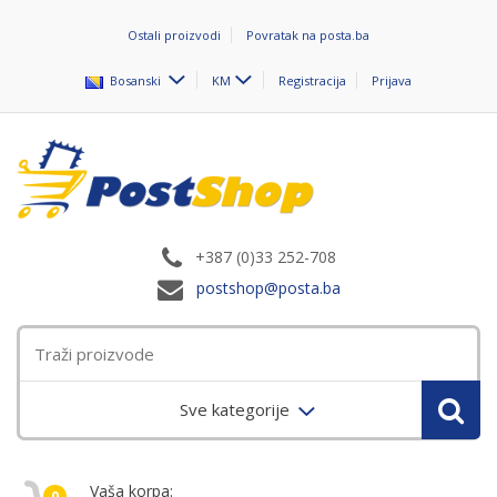
Ostali proizvodi
Povratak na posta.ba
Bosanski
KM
Registracija
Prijava
+387 (0)33 252-708
postshop@posta.ba
Sve kategorije
Vaša korpa:
0