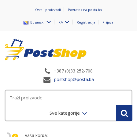
Ostali proizvodi
Povratak na posta.ba
Bosanski
KM
Registracija
Prijava
+387 (0)33 252-708
postshop@posta.ba
Sve kategorije
Vaša korpa:
0