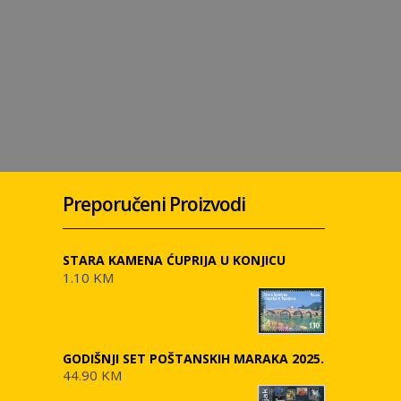
Preporučeni Proizvodi
STARA KAMENA ĆUPRIJA U KONJICU
1.10 KM
GODIŠNJI SET POŠTANSKIH MARAKA 2025.
44.90 KM