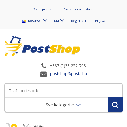
Ostali proizvodi
Povratak na posta.ba
Bosanski
KM
Registracija
Prijava
+387 (0)33 252-708
postshop@posta.ba
Sve kategorije
Vaša korpa:
0