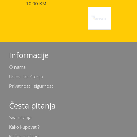
10.00 KM
Informacije
O nama
Uslovi korištenja
Privatnost i sigurnost
Česta pitanja
Sva pitanja
Kako kupovati?
Načini plaćanja