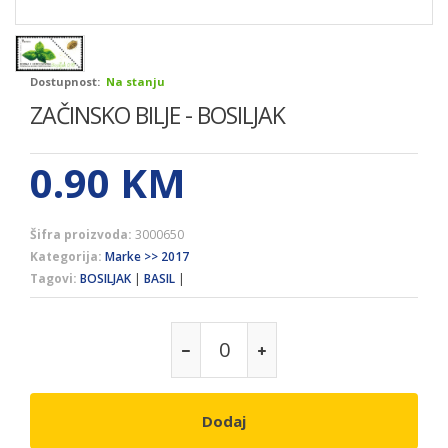
Dostupnost:
Na stanju
ZAČINSKO BILJE - BOSILJAK
0.90
KM
Šifra proizvoda:
3000650
Kategorija:
Marke >> 2017
Tagovi:
BOSILJAK
|
BASIL
|
Dodaj