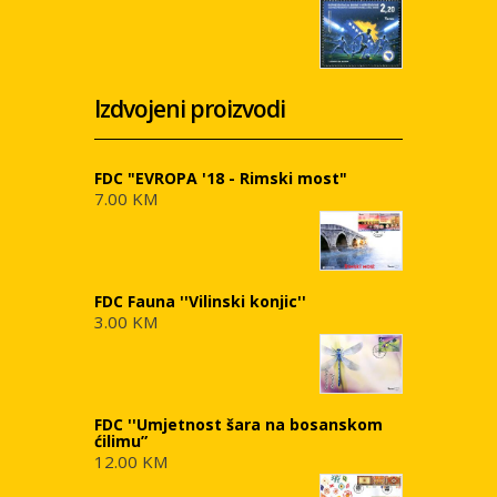
Izdvojeni proizvodi
FDC "EVROPA '18 - Rimski most"
7.00 KM
FDC Fauna ''Vilinski konjic''
3.00 KM
FDC ''Umjetnost šara na bosanskom
ćilimu”
12.00 KM