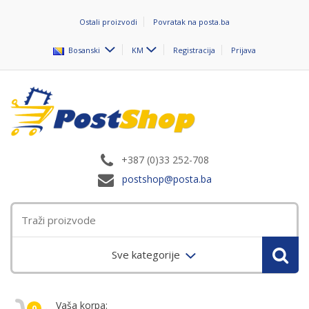
Ostali proizvodi
Povratak na posta.ba
Bosanski
KM
Registracija
Prijava
+387 (0)33 252-708
postshop@posta.ba
Sve kategorije
Vaša korpa:
0