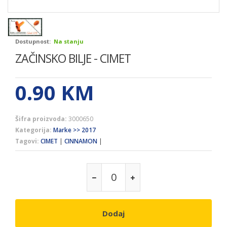
Dostupnost:
Na stanju
ZAČINSKO BILJE - CIMET
0.90
KM
Šifra proizvoda:
3000650
Kategorija:
Marke >> 2017
Tagovi:
CIMET
|
CINNAMON
|
Dodaj