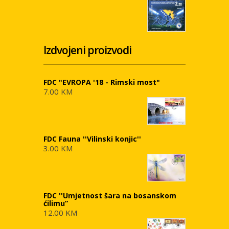
Izdvojeni proizvodi
FDC "EVROPA '18 - Rimski most"
7.00 KM
FDC Fauna ''Vilinski konjic''
3.00 KM
FDC ''Umjetnost šara na bosanskom
ćilimu”
12.00 KM