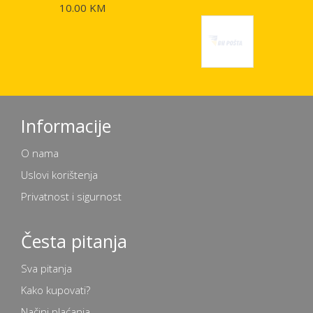
10.00 KM
Informacije
O nama
Uslovi korištenja
Privatnost i sigurnost
Česta pitanja
Sva pitanja
Kako kupovati?
Načini plaćanja