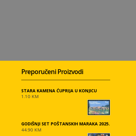
Preporučeni Proizvodi
STARA KAMENA ĆUPRIJA U KONJICU
1.10 KM
GODIŠNJI SET POŠTANSKIH MARAKA 2025.
44.90 KM