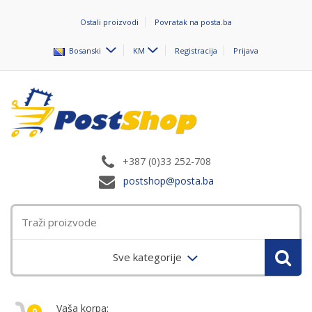
Ostali proizvodi
Povratak na posta.ba
Bosanski
KM
Registracija
Prijava
+387 (0)33 252-708
postshop@posta.ba
Sve kategorije
Vaša korpa:
0