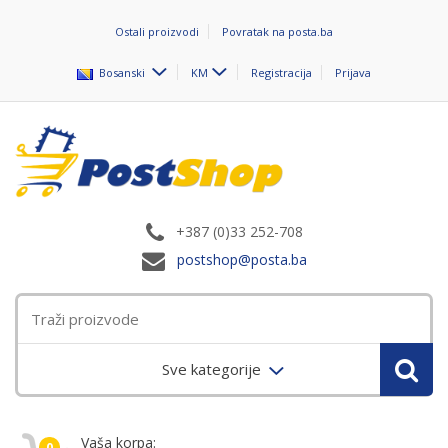
Ostali proizvodi
Povratak na posta.ba
Bosanski
KM
Registracija
Prijava
+387 (0)33 252-708
postshop@posta.ba
Sve kategorije
Vaša korpa:
0