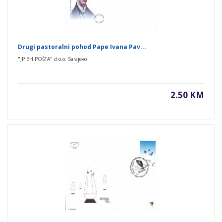
Drugi pastoralni pohod Pape Ivana Pav...
"JP BH POŠTA" d.o.o. Sarajevo
2.50 KM