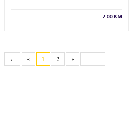
2.00 KM
←
«
1
2
»
→