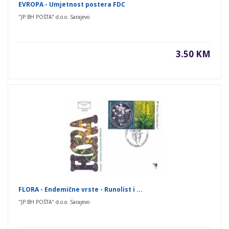
EVROPA - Umjetnost postera FDC
"JP BH POŠTA" d.o.o. Sarajevo
3.50 KM
FLORA - Endemične vrste - Runolist i ...
"JP BH POŠTA" d.o.o. Sarajevo