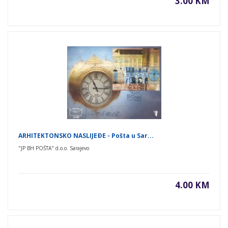
3.00 KM
ARHITEKTONSKO NASLIJEÐE - Pošta u Sar...
"JP BH POŠTA" d.o.o. Sarajevo
4.00 KM