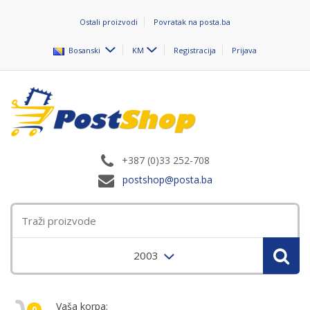
Ostali proizvodi
Povratak na posta.ba
Bosanski
KM
Registracija
Prijava
+387 (0)33 252-708
postshop@posta.ba
2003
Vaša korpa:
0