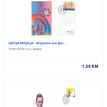
DJEČIJA NEDJELJA - Uključimo svu djec...
"JP BH POŠTA" d.o.o. Sarajevo
1.50 KM