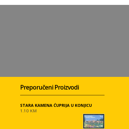
Preporučeni Proizvodi
STARA KAMENA ĆUPRIJA U KONJICU
1.10 KM