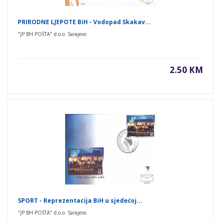
PRIRODNE LJEPOTE BiH - Vodopad Skakav...
"JP BH POŠTA" d.o.o. Sarajevo
2.50 KM
SPORT - Reprezentacija BiH u sjedećoj...
"JP BH POŠTA" d.o.o. Sarajevo