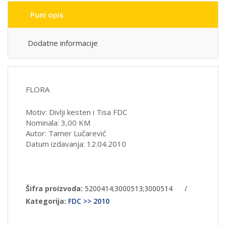
Puni opis
Dodatne informacije
FLORA
Motiv: Divlji kesten i Tisa FDC
Nominala: 3,00 KM
Autor: Tamer Lučarević
Datum izdavanja: 12.04.2010
Šifra proizvoda:
5200414;3000513;3000514
/
Kategorija:
FDC >> 2010