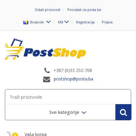
Ostali proizvodi
Povratak na posta.ba
Bosanski
KM
Registracija
Prijava
+387 (0)33 252-708
postshop@posta.ba
Sve kategorije
Vaša korpa:
0